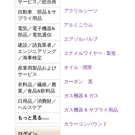
サービス／総合商
アクリルシーツ
自動車、部品＆サ
プライ用品
アルミニウム
電気／電子機器&
部品／電気通信
エアゾルパルブ
建設／請負業者／
エンジニアリング
エナメルワイヤー - 製造
／海事検定
オイル - 潤滑
産業用製品および
サービス
カーボン 黒
衣料品／繊維／農
業／食品&飲料品
ガス機器 & ガス
日用品／消費財／
ヘルスケア
ガス機器 & サプライ用品
もっと見る......
カラーコンパウンド
ログイン