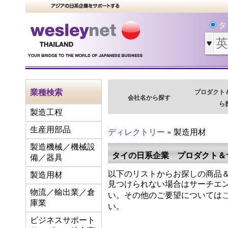
タ
業種検索
プロダクト
会社名から探す
ら
製造工程
生産用部品
ディレクトリー
» 製造用材
製造機械／機械設
タイの日系企業 プロダクト＆
備／器具
以下のリストからお探しの商品＆
製造用材
見つけられない場合はサーチエ
物流／輸出業／倉
い。その他のご要望については
庫業
い。
ビジネスサポート