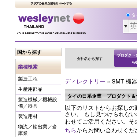
タ
国から探す
プロダクト
会社名から探す
ら
業種検索
製造工程
ディレクトリー
» SMT 機
生産用部品
タイの日系企業 プロダクト＆
製造機械／機械設
以下のリストからお探しの
備／器具
さい。 もし見つけられな
製造用材
わせてご活用ください。そ
物流／輸出業／倉
ちら
からお問い合わせくだ
庫業