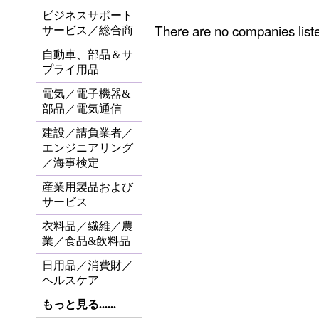
ビジネスサポート
There are no companies li
サービス／総合商
自動車、部品＆サ
プライ用品
電気／電子機器&
部品／電気通信
建設／請負業者／
エンジニアリング
／海事検定
産業用製品および
サービス
衣料品／繊維／農
業／食品&飲料品
日用品／消費財／
ヘルスケア
もっと見る......