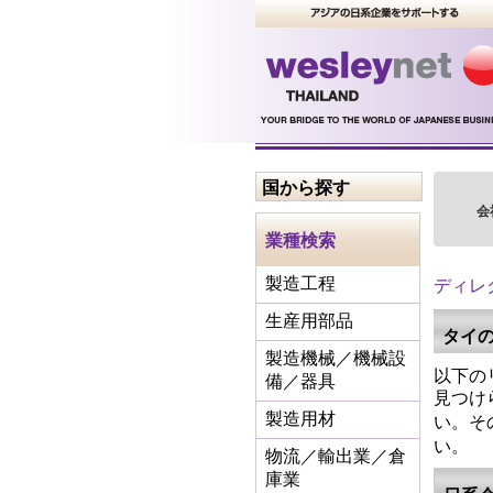
国から探す
会
業種検索
ディレ
製造工程
生産用部品
タイ
製造機械／機械設
以下の
備／器具
見つけ
い。そ
製造用材
い。
物流／輸出業／倉
庫業