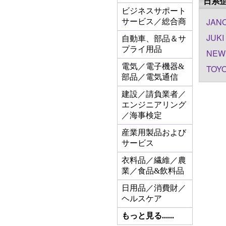
日系
ビジネスサポート
JANO
サービス／総合商
JUKI
自動車、部品＆サ
プライ用品
NEWL
電気／電子機器&
TOYO
部品／電気通信
建設／請負業者／
エンジニアリング
／海事検定
産業用製品および
サービス
衣料品／繊維／農
業／食品&飲料品
日用品／消費財／
ヘルスケア
もっと見る......