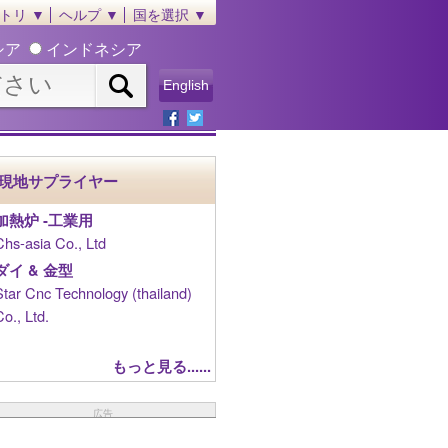
トリ ▼
ヘルプ ▼
国を選択 ▼
シア
インドネシア
English
現地サプライヤー
加熱炉 ‐工業用
Chs-asia Co., Ltd
ダイ & 金型
Star Cnc Technology (thailand)
Co., Ltd.
もっと見る......
広告