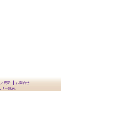
供／更新
お問合せ
スリー規約
.