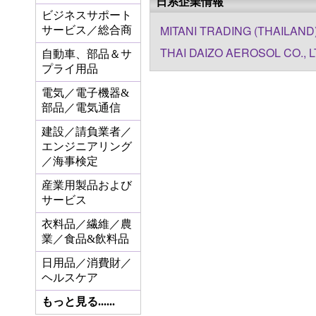
日系企業情報
ビジネスサポート
MITANI TRADING (THAILAND) 
サービス／総合商
THAI DAIZO AEROSOL CO., L
自動車、部品＆サ
プライ用品
電気／電子機器&
部品／電気通信
建設／請負業者／
エンジニアリング
／海事検定
産業用製品および
サービス
衣料品／繊維／農
業／食品&飲料品
日用品／消費財／
ヘルスケア
もっと見る......