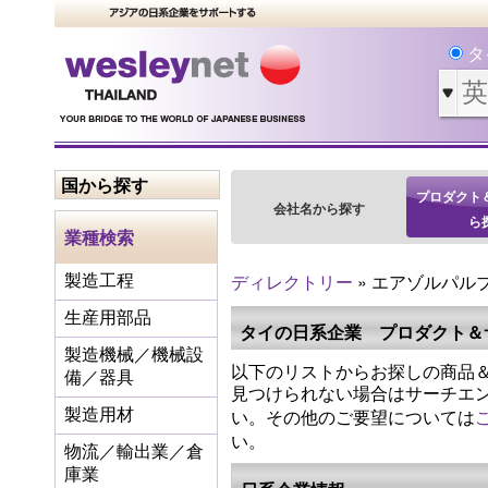
タ
国から探す
プロダクト
会社名から探す
ら
業種検索
ディレクトリー
» エアゾルパル
製造工程
生産用部品
タイの日系企業 プロダクト＆
製造機械／機械設
以下のリストからお探しの商品＆
備／器具
見つけられない場合はサーチエ
い。その他のご要望については
製造用材
い。
物流／輸出業／倉
庫業