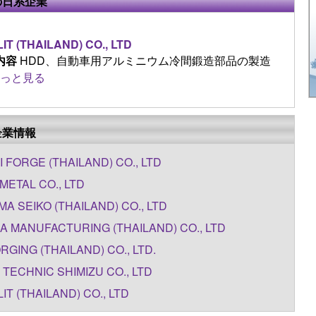
の日系企業
IT (THAILAND) CO., LTD
内容
HDD、自動車用アルミニウム冷間鍛造部品の製造
っと見る
企業情報
I FORGE (THAILAND) CO., LTD
METAL CO., LTD
A SEIKO (THAILAND) CO., LTD
A MANUFACTURING (THAILAND) CO., LTD
ORGING (THAILAND) CO., LTD.
 TECHNIC SHIMIZU CO., LTD
IT (THAILAND) CO., LTD