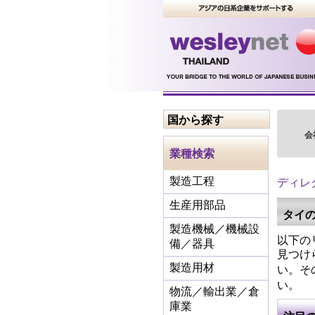
国から探す
会
業種検索
ディレ
製造工程
生産用部品
タイ
製造機械／機械設
以下の
備／器具
見つけ
い。そ
製造用材
い。
物流／輸出業／倉
庫業