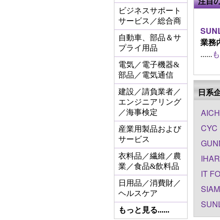
注目
ビジネスサポート
サービス／総合商
SUNL
自動車、部品＆サ
業務
プライ用品
......
も
電気／電子機器&
部品／電気通信
日系
建設／請負業者／
エンジニアリング
AICH
／海事検定
CYC 
産業用製品および
サービス
GUNM
衣料品／繊維／農
IHAR
業／食品&飲料品
IT F
日用品／消費財／
SIAM
ヘルスケア
SUNL
もっと見る......