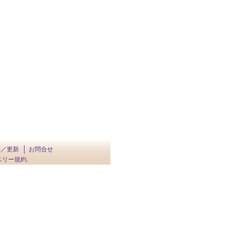
供／更新
お問合せ
スリー規約
.