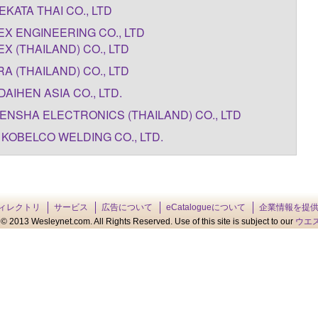
KATA THAI CO., LTD
X ENGINEERING CO., LTD
X (THAILAND) CO., LTD
A (THAILAND) CO., LTD
DAIHEN ASIA CO., LTD.
ENSHA ELECTRONICS (THAILAND) CO., LTD
 KOBELCO WELDING CO., LTD.
ィレクトリ
サービス
広告について
eCatalogueについて
企業情報を提
© 2013 Wesleynet.com. All Rights Reserved. Use of this site is subject to our
ウエ