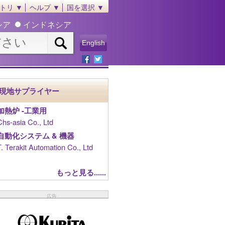
トリ ▼
ヘルプ ▼
国を選択 ▼
シア
インドネシア
English
現地サプライヤー
加熱炉 ‐工業用
Chs-asia Co., Ltd
自動化システム & 機器
T. Terakit Automation Co., Ltd
もっと見る......
広告