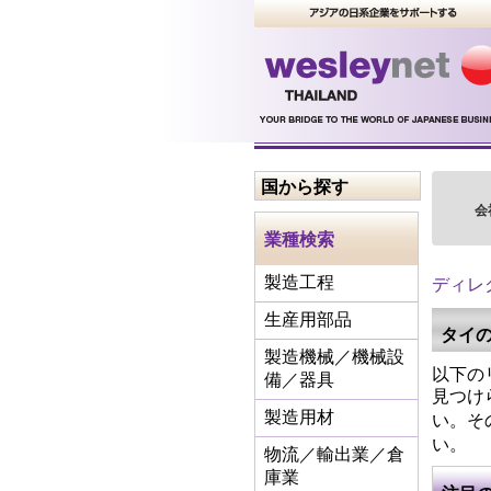
国から探す
会
業種検索
ディレ
製造工程
生産用部品
タイ
製造機械／機械設
以下の
備／器具
見つけ
い。そ
製造用材
い。
物流／輸出業／倉
庫業