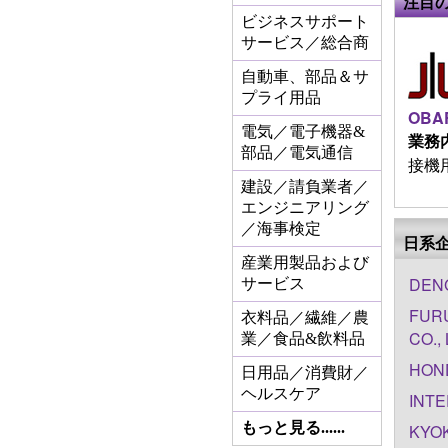
注目
ビジネスサポート
サービス／総合商
自動車、部品＆サ
プライ用品
OBAR
電気／電子機器&
業務
部品／電気通信
接機用
建設／請負業者／
エンジニアリング
／海事検定
日系
産業用製品および
DENG
サービス
FUR
衣料品／繊維／農
CO.,
業／食品&飲料品
HOND
日用品／消費財／
ヘルスケア
INTE
もっと見る......
KYOK