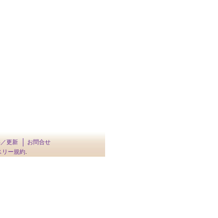
供／更新
お問合せ
スリー規約
.