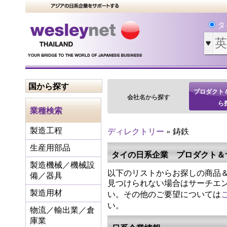
タ
国から探す
プロダクト
会社名から探す
ら
業種検索
ディレクトリー
» 鋳鉄
製造工程
生産用部品
タイの日系企業 プロダクト＆
製造機械／機械設
以下のリストからお探しの商品＆
備／器具
見つけられない場合はサーチエ
い。その他のご要望については
製造用材
い。
物流／輸出業／倉
庫業