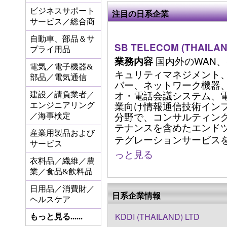
ビジネスサポート
注目の日系企業
サービス／総合商
自動車、部品＆サ
SB TELECOM (THAILAND
プライ用品
国内外のWAN
業務内容
電気／電子機器&
キュリティマネジメント、
部品／電気通信
バー、ネットワーク機器、e
オ・電話会議システム、
建設／請負業者／
業向け情報通信技術イン
エンジニアリング
分野で、コンサルティン
／海事検定
テナンスを含めたエンド
産業用製品および
テグレーションサービスを提供
サービス
っと見る
衣料品／繊維／農
業／食品&飲料品
日用品／消費財／
日系企業情報
ヘルスケア
KDDI (THAILAND) LTD
もっと見る......