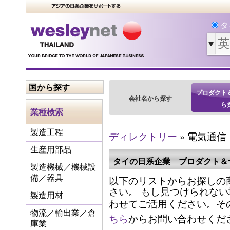
タ
国から探す
プロダクト
会社名から探す
ら
業種検索
製造工程
ディレクトリー
» 電気通信
生産用部品
タイの日系企業 プロダクト＆
製造機械／機械設
以下のリストからお探しの
備／器具
さい。 もし見つけられな
製造用材
わせてご活用ください。そ
物流／輸出業／倉
ちら
からお問い合わせくだ
庫業