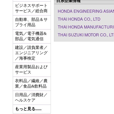
日系企業情報
ビジネスサポート
HONDA ENGINEERING ASIAN
サービス／総合商
THAI HONDA CO., LTD
自動車、部品＆サ
プライ用品
THAI HONDA MANUFACTURIN
電気／電子機器&
THAI SUZUKI MOTOR CO., L
部品／電気通信
建設／請負業者／
エンジニアリング
／海事検定
産業用製品および
サービス
衣料品／繊維／農
業／食品&飲料品
日用品／消費財／
ヘルスケア
もっと見る......