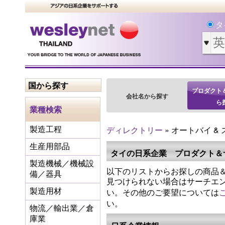
タ
国から探す
プロダクト
会社名から探す
ら
業種検索
ディレクトリー
» オートバイ &
製造工程
生産用部品
タイの日系企業 プロダクト＆
製造機械／機械設
以下のリストからお探しの商品＆
備／器具
見つけられない場合はサーチエ
い。その他のご要望については
製造用材
い。
物流／輸出業／倉
庫業