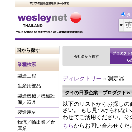
タ
国から探す
プロダクト
会社名から探す
ら
業種検索
製造工程
ディレクトリー
» 測定器
生産用部品
タイの日系企業 プロダクト＆
製造機械／機械設
以下のリストからお探しの
備／器具
さい。 もし見つけられな
製造用材
わせてご活用ください。そ
物流／輸出業／倉
ちら
からお問い合わせくだ
庫業