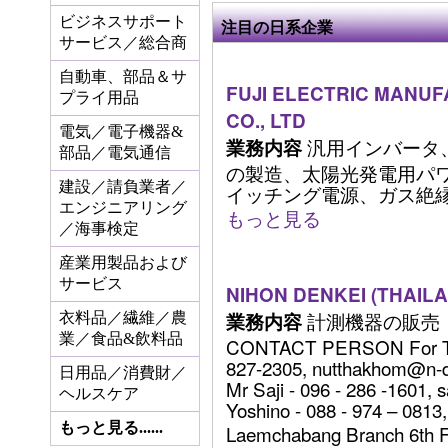
ビジネスサポート
注目の日系企業
サービス／総合商
自動車、部品＆サ
FUJI ELECTRIC MANUF
プライ用品
CO., LTD
電気／電子機器&
汎用インバータ
業務内容
部品／電気通信
の製造、太陽光発電用パ
建設／請負業者／
イッチング電源、ガス絶縁開閉
エンジニアリング
もっと見る
／海事検定
産業用製品および
サービス
NIHON DENKEI (THAILAN
計測機器の販売
業務内容
衣料品／繊維／農
業／食品&飲料品
CONTACT PERSON For Tha
827-2305, nutthakhom@n-d
日用品／消費財／
Mr Saji - 096 - 286 -1601, 
ヘルスケア
Yoshino - 088 - 974 – 0813
もっと見る......
Laemchabang Branch 6th F .