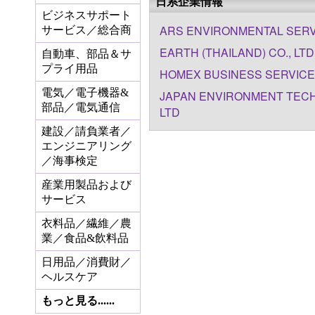
日系企業情報
ビジネスサポート
ARS ENVIRONMENTAL SERVI
サービス／総合商
EARTH (THAILAND) CO., LTD
自動車、部品＆サ
プライ用品
HOMEX BUSINESS SERVICE (
電気／電子機器&
JAPAN ENVIRONMENT TECHN
部品／電気通信
LTD
建設／請負業者／
エンジニアリング
／海事検定
産業用製品および
サービス
衣料品／繊維／農
業／食品&飲料品
日用品／消費財／
ヘルスケア
もっと見る......