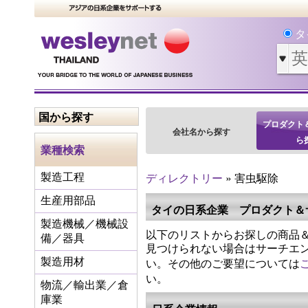
タ
国から探す
プロダクト
会社名から探す
ら
業種検索
ディレクトリー
» 害虫駆除
製造工程
生産用部品
タイの日系企業 プロダクト＆
製造機械／機械設
以下のリストからお探しの商品＆
備／器具
見つけられない場合はサーチエ
い。その他のご要望については
製造用材
い。
物流／輸出業／倉
庫業