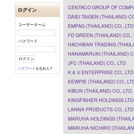
CENTACO GROUP OF COMP
ログイン
DAIEI TAIGEN (THAILAND) CO
ユーザーネーム
EMPAG (THAILAND) CO., LTD
FD GREEN (THAILAND) CO.,
パスワード
HACHIBAN TRADING (THAILA
HANAMARUKI (THAILAND) CO
JFC (THAILAND) CO., LTD
パスワード
を忘れた?
K & U ENTERPRISE CO., LTD
KEWPIE (THAILAND) CO., LT
KIBUN (THAILAND) CO., LTD.
KINGFISHER HOLDINGS LTD
LANNA PRODUCTS CO., LTD
MARUHA HOLDINGS (THAILA
MARUHA NICHIRO (THAILAND