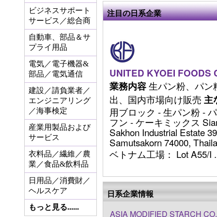
ビジネスサポート
注目の日系企業
サービス／総合商
自動車、部品＆サ
プライ用品
電気／電子機器&
UNITED KYOEI FOODS CO
部品／電気通信
生パン粉、パン
業務内容
建設／請負業者／
出、国内市場向け販売
主
エンジニアリング
用ブロック - 生パン粉 - パ
／海事検定
フン - ケーキミックス Sia
産業用製品および
Sakhon Industrial Estate 
サービス
Samutsakorn 74000, Thaila
ベトナム工場： Lot A55/I ...
衣料品／繊維／農
業／食品&飲料品
日用品／消費財／
ヘルスケア
日系企業情報
もっと見る......
ASIA MODIFIED STARCH CO.