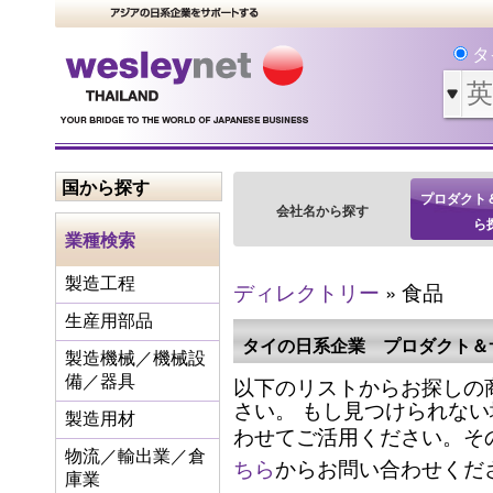
タ
国から探す
プロダクト
会社名から探す
ら
業種検索
製造工程
ディレクトリー
» 食品
生産用部品
タイの日系企業 プロダクト＆
製造機械／機械設
以下のリストからお探しの
備／器具
さい。 もし見つけられな
製造用材
わせてご活用ください。そ
物流／輸出業／倉
ちら
からお問い合わせくだ
庫業