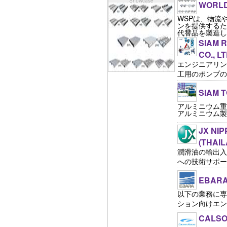
Showcase
WORLD 
WSPは、物流
ンを提供するた
代替品を製造し
SIAM 
CO., LT
エンジニアリン
工用のポンプの全
細
SIAM T
アルミニウム重
アルミニウム製
JX NIP
(THAIL
潤滑油の輸出入
への技術サポートの
EBARA
以下の業務に専
ション向けエンジニ
CALSON