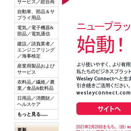
サービス／総合商
自動車、部品＆サ
プライ用品
電気／電子機器&
部品／電気通信
建設／請負業者／
エンジニアリング
／海事検定
産業用製品および
サービス
衣料品／繊維／農
業／食品&飲料品
日用品／消費財／
ヘルスケア
もっと見る......
更新