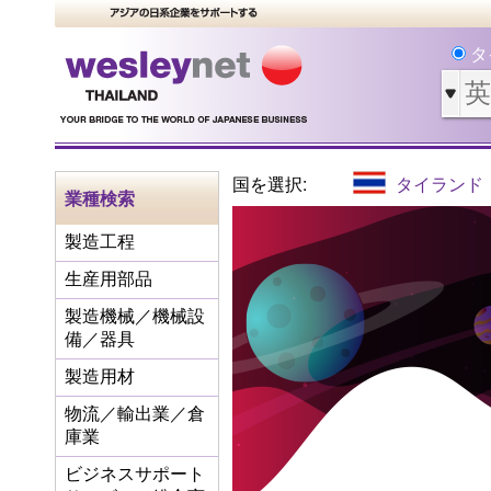
タ
国を選択:
タイランド
業種検索
製造工程
生産用部品
製造機械／機械設
備／器具
製造用材
物流／輸出業／倉
庫業
ビジネスサポート