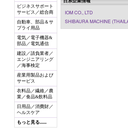
日系企業情報
ビジネスサポート
IOM CO., LTD
サービス／総合商
SHIBAURA MACHINE (THAILA
自動車、部品＆サ
プライ用品
電気／電子機器&
部品／電気通信
建設／請負業者／
エンジニアリング
／海事検定
産業用製品および
サービス
衣料品／繊維／農
業／食品&飲料品
日用品／消費財／
ヘルスケア
もっと見る......