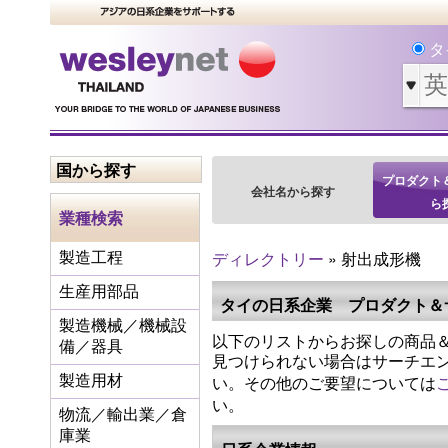
タ
国から探す
プロダクト
会社名から探す
ら
業種検索
ディレクトリー
» 射出成形機
製造工程
生産用部品
タイの日系企業 プロダクト＆
製造機械／機械設
以下のリストからお探しの商品＆
備／器具
見つけられない場合はサーチエ
い。その他のご要望については
製造用材
い。
物流／輸出業／倉
庫業