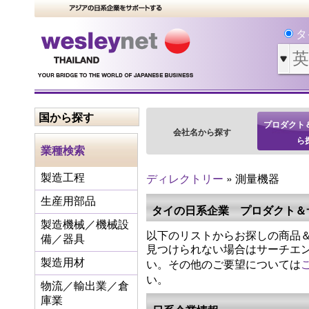
タ
国から探す
プロダクト
会社名から探す
ら
業種検索
ディレクトリー
» 測量機器
製造工程
生産用部品
タイの日系企業 プロダクト＆
製造機械／機械設
以下のリストからお探しの商品＆
備／器具
見つけられない場合はサーチエ
い。その他のご要望については
製造用材
い。
物流／輸出業／倉
庫業