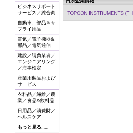
日系企業情報
ビジネスサポート
TOPCON INSTRUMENTS (THA
サービス／総合商
自動車、部品＆サ
プライ用品
電気／電子機器&
部品／電気通信
建設／請負業者／
エンジニアリング
／海事検定
産業用製品および
サービス
衣料品／繊維／農
業／食品&飲料品
日用品／消費財／
ヘルスケア
もっと見る......