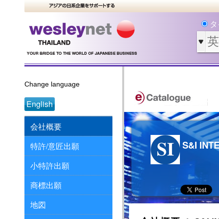
タ
Change language
English
会社概要
S&I INT
特許/意匠出願
小特許出願
商標出願
地図