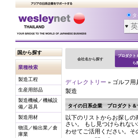
タ
国から探す
プロダクト
会社名から探す
ら
業種検索
製造工程
ディレクトリー
» ゴルフ用具
製造
生産用部品
製造機械／機械設
タイの日系企業 プロダクト＆
備／器具
以下のリストからお探しの
製造用材
さい。 もし見つけられな
物流／輸出業／倉
わせてご活用ください。そ
庫業