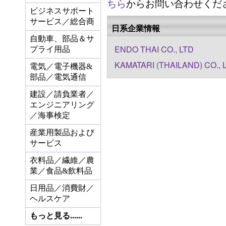
ちら
からお問い合わせくだ
ビジネスサポート
サービス／総合商
日系企業情報
自動車、部品＆サ
ENDO THAI CO., LTD
プライ用品
KAMATARI (THAILAND) CO., 
電気／電子機器&
部品／電気通信
建設／請負業者／
エンジニアリング
／海事検定
産業用製品および
サービス
衣料品／繊維／農
業／食品&飲料品
日用品／消費財／
ヘルスケア
もっと見る......