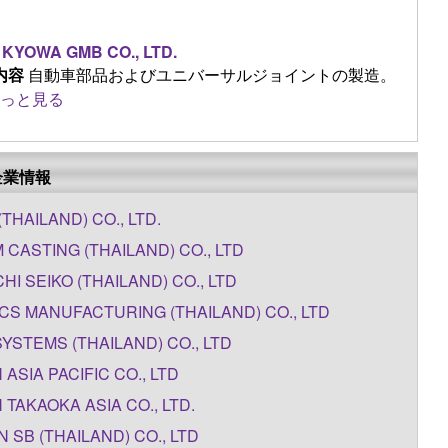
 KYOWA GMB CO., LTD.
内容
自動車部品およびユニバーサルジョイントの製造。
っと見る
企業情報
(THAILAND) CO., LTD.
M CASTING (THAILAND) CO., LTD
HI SEIKO (THAILAND) CO., LTD
CS MANUFACTURING (THAILAND) CO., LTD
SYSTEMS (THAILAND) CO., LTD
N ASIA PACIFIC CO., LTD
N TAKAOKA ASIA CO., LTD.
N SB (THAILAND) CO., LTD