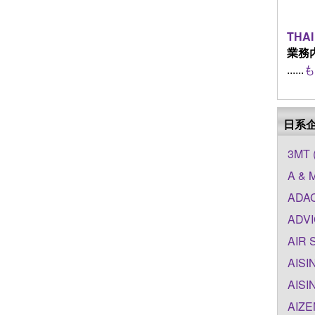
THAI
業務
......
も
日系
3MT 
A & 
ADAC
ADVI
AIR 
AISI
AISI
AIZE