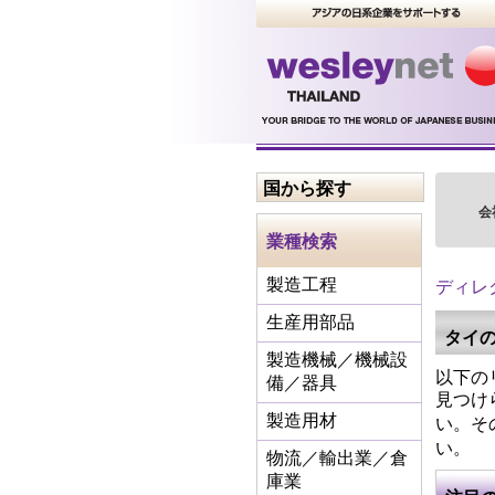
国から探す
会
業種検索
ディレ
製造工程
生産用部品
タイ
製造機械／機械設
以下の
備／器具
見つけ
い。そ
製造用材
い。
物流／輸出業／倉
庫業