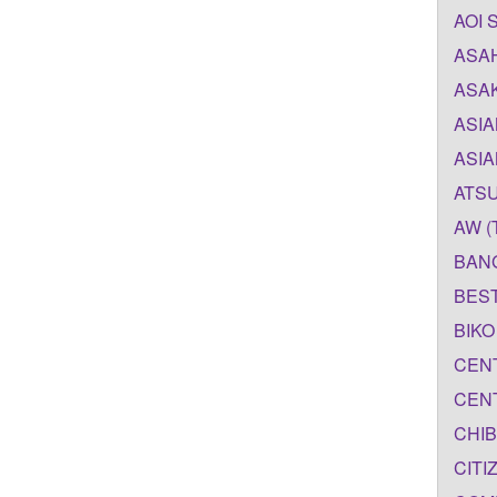
AOI 
ASAH
ASAK
ASIA
ASIA
ATSU
AW (
BANG
BEST
BIKO
CENT
CENT
CHIB
CITI