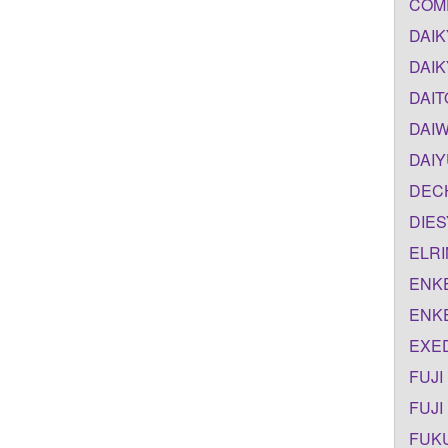
COMP
DAIK
DAIK
DAIT
DAIW
DAIY
DECH
DIES
ELRI
ENKE
ENKE
EXED
FUJI
FUJI
FUKU