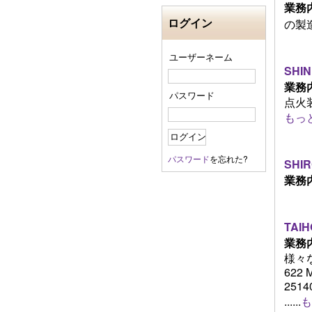
業務
ログイン
の製造 .
ユーザーネーム
SHIN
業務
パスワード
点火装
もっ
パスワード
を忘れた?
SHIR
業務
TAIH
業務
様々
622 M
25140
......
も