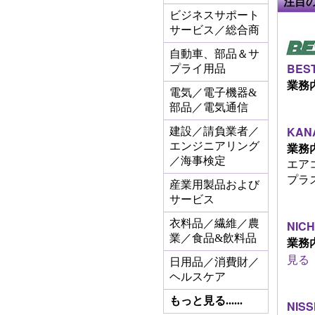
注目
ビジネスサポート
サービス／総合商
自動車、部品＆サ
BEST
プライ用品
業務
電気／電子機器&
部品／電気通信
KANA
建設／請負業者／
エンジニアリング
業務
／海事検定
エア
プラス
産業用製品および
サービス
衣料品／繊維／農
NICH
業／食品&飲料品
業務
見る
日用品／消費財／
ヘルスケア
もっと見る......
NIS