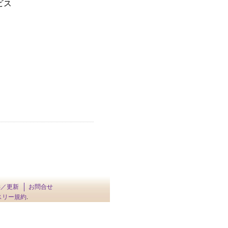
ビス
供／更新
お問合せ
スリー規約
.