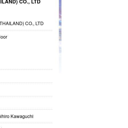
LAND) CO., LTD
HAILAND) CO., LTD
loor
o Kawaguchi