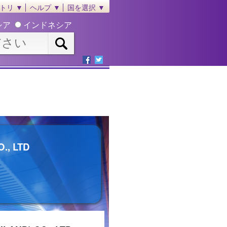
トリ ▼
ヘルプ ▼
国を選択 ▼
シア
インドネシア
., LTD