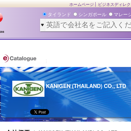
ホームページ
ビジネスディレク
タイランド
シンガポール
マレー
KANIGEN (THAILAND) CO., LTD