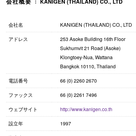
会社概要
KANIGEN (THAILAND) CO., LTD
会社名
KANIGEN (THAILAND) CO., LTD
アドレス
253 Asoke Building 16th Floor
Sukhumvit 21 Road (Asoke)
Klongtoey-Nua, Wattana
Bangkok 10110, Thailand
電話番号
66 (0) 2260 2670
ファックス
66 (0) 2261 7496
ウェブサイト
http://www.kanigen.co.th
設立年
1997