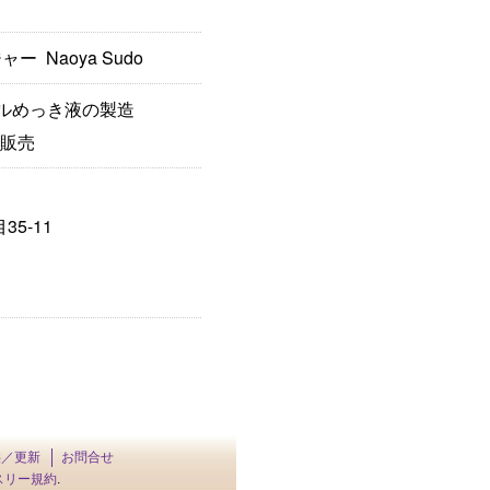
 Naoya Sudo
ケルめっき液の製造
の販売
35-11
供／更新
お問合せ
スリー規約
.