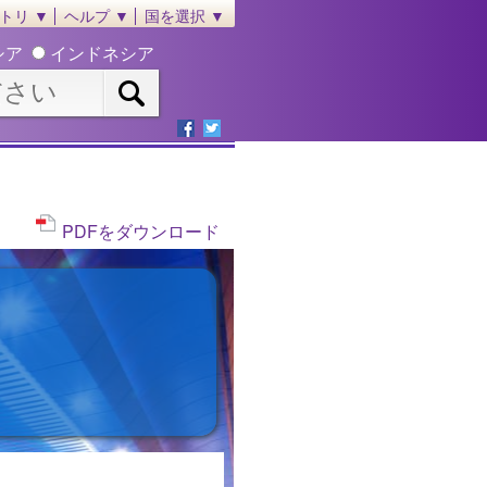
トリ ▼
ヘルプ ▼
国を選択 ▼
シア
インドネシア
PDFをダウンロード