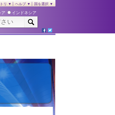
トリ ▼
ヘルプ ▼
国を選択 ▼
シア
インドネシア