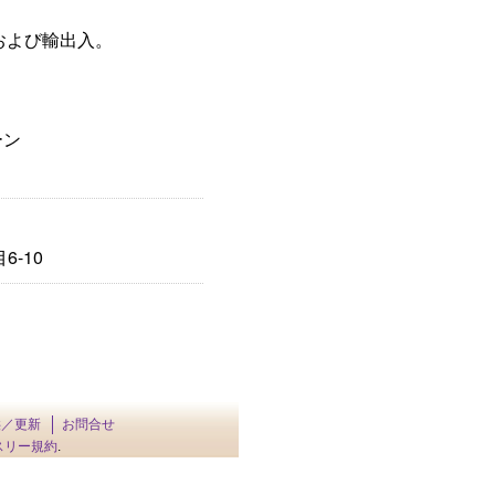
および輸出入。
ーン
6-10
供／更新
お問合せ
スリー規約
.