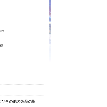
.
ate
nd
よびその他の製品の取