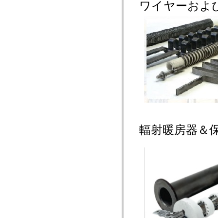
ワイヤーおよびス
輻射暖房器＆