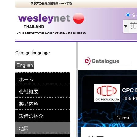
タ
Change language
English
ホーム
CPC 
会社概要
Total P
製品内容
設備の紹介
地図