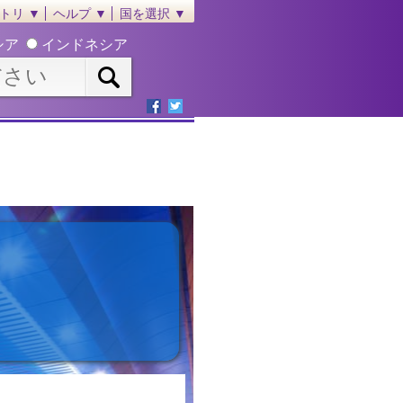
トリ ▼
ヘルプ ▼
国を選択 ▼
シア
インドネシア