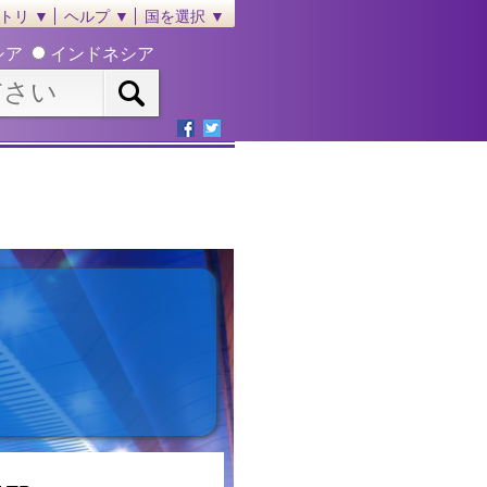
トリ ▼
ヘルプ ▼
国を選択 ▼
シア
インドネシア