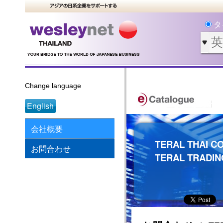
タ
Change language
English
会社概要
TERAL THAI CO
お問合わせ
TERAL TRADING