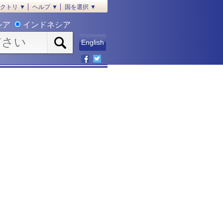
クトリ ▼
ヘルプ ▼
国を選択 ▼
シア
インドネシア
English