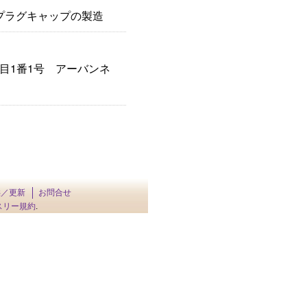
プラグキャップの製造
一丁目1番1号 アーバンネ
供／更新
お問合せ
スリー規約
.