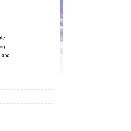
ate
ong
iland