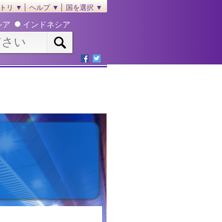
トリ ▼
ヘルプ ▼
国を選択 ▼
シア
インドネシア