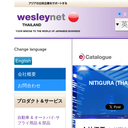
タ
Change language
English
会社概要
NITIGURA (THA
お問合わせ
プロダクト＆サービス
自動車 & オートバイ‐サ
プライ用品 & 部品