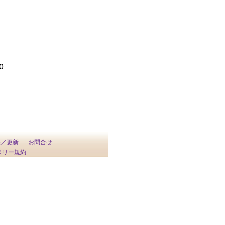
0
供／更新
お問合せ
スリー規約
.