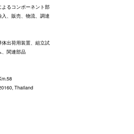
によるコンポーネント部
輸入、販売、物流、調達
導体出荷用装置、組立試
ム、関連部品
 Km.58
20160, Thailand