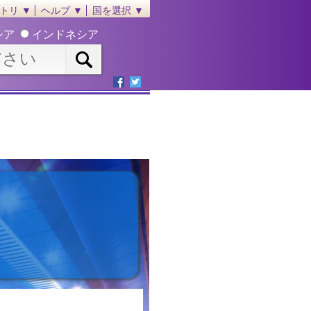
トリ ▼
ヘルプ ▼
国を選択 ▼
シア
インドネシア