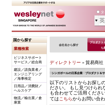
タ
国から探す
プロダクト
会社名から探す
ら
業種検索
ビジネスサポート
ディレクトリー
» 貿易商社
サービス／総合商
建設／請負業者／
シンガポールの日系企業 プロダクト＆サ
エンジニアリング
／海事検定
以下のリストからお探し
ださい。 もし見つけられ
日用品／消費財／
ヘルスケア
も合わせてご活用くださ
ては
からお問い合
こちら
物流／輸出業／倉
庫業