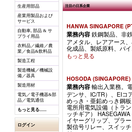
注目の日系企業
生産用部品
産業用製品および
サービス
HANWA SINGAPORE (PT
自動車, 部品 & サ
鉄鋼製品、非鉄
業務内容
プライ用品
アメタル、レアアース、
衣料品／繊維／農
化成品、製紙原料、バイオマ
業／食品&飲料品
もっと見る
製造工程
製造機械／機械設
備／器具
HOSODA (SINGAPORE) 
輸出入業務。電
業務内容
製造用材
デンサ、IC/TR）、E
電気／電子機器&部
めっき・亜鉛めっき鋼板
品／電気通信
電所用電気設備（トランス
もっと見る......
ッチギア） HASEGAWA -
イヤーグリップ、プラー。
ログイン
製信号リレー、スイッチ