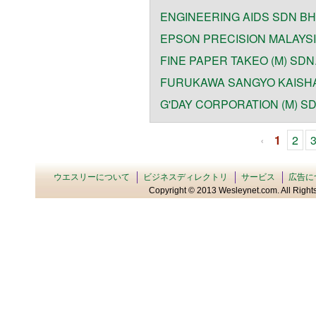
ENGINEERING AIDS SDN B
EPSON PRECISION MALAYSI
FINE PAPER TAKEO (M) SDN
FURUKAWA SANGYO KAISHA
G'DAY CORPORATION (M) S
‹
1
2
ウエスリーについて
ビジネスディレクトリ
サービス
広告に
Copyright © 2013 Wesleynet.com. All Rights 