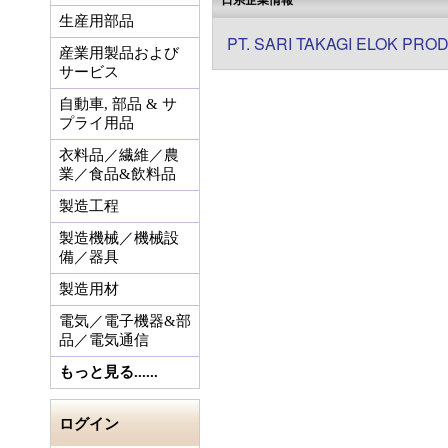
生産用部品
PT. SARI TAKAGI ELOK PRO
産業用製品および
サービス
自動車, 部品 & サ
プライ用品
衣料品／繊維／農
業／食品&飲料品
製造工程
製造機械／機械設
備／器具
製造用材
電気／電子機器&部
品／電気通信
もっと見る......
ログイン