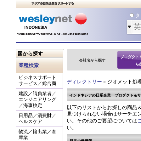
タ
国から探す
プロダクト
会社名から探す
ら
業種検索
ビジネスサポート
ディレクトリー
» ジオメット処
サービス／総合商
建設／請負業者／
インドネシアの日系企業 プロダクト＆サ
エンジニアリング
／海事検定
以下のリストからお探しの商品＆
見つけられない場合はサーチエ
日用品／消費財／
い。その他のご要望については
ヘルスケア
い。
物流／輸出業／倉
庫業
日系企業情報