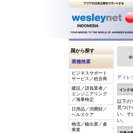
国から探す
会
業種検索
ビジネスサポート
ディレ
サービス／総合商
建設／請負業者／
インド
エンジニアリング
／海事検定
以下の
見つけ
日用品／消費財／
い。そ
ヘルスケア
い。
物流／輸出業／倉
庫業
日系企