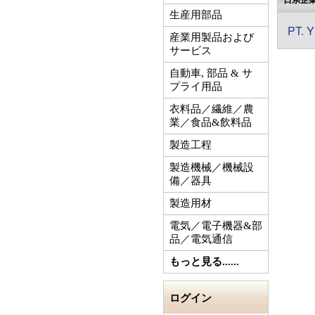
生産用部品
PT. 
産業用製品および
サービス
自動車, 部品 & サ
プライ用品
衣料品／繊維／農
業／食品&飲料品
製造工程
製造機械／機械設
備／器具
製造用材
電気／電子機器&部
品／電気通信
もっと見る......
ログイン